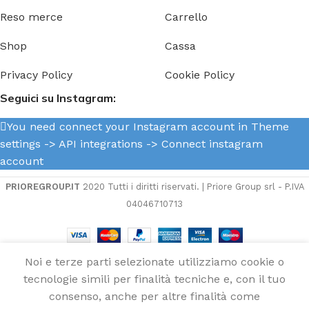
Reso merce
Carrello
Shop
Cassa
Privacy Policy
Cookie Policy
Seguici su Instagram:
You need connect your Instagram account in Theme
settings -> API integrations -> Connect instagram
account
PRIOREGROUP.IT
2020 Tutti i diritti riservati. | Priore Group srl - P.IVA
04046710713
Filtro
Noi e terze parti selezionate utilizziamo cookie o
Benzina
AGGIUNG
tecnologie simili per finalità tecniche e, con il tuo
1
Yamaha
30,00
€
disponibili
consenso, anche per altre finalità come
B
a
Menu
Wishlist
Compare
Cart