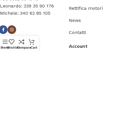
Leonardo: 339 35 90 176
Rettifica motori
Michele: 340 62 85 105
News
Contatti
Informazioni
Account
Menu
Wishlist
Compare
Cart
Termini & Condizioni
Il mio account
Pagamenti
Wishlist
Spedizioni
Compara
Reso merce
Carrello
Shop
Cassa
Privacy Policy
Cookie Policy