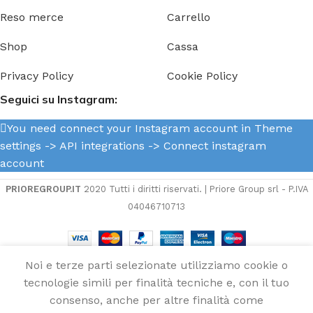
Reso merce
Carrello
Shop
Cassa
Privacy Policy
Cookie Policy
Seguici su Instagram:
You need connect your Instagram account in Theme
settings -> API integrations -> Connect instagram
account
PRIOREGROUP.IT
2020 Tutti i diritti riservati. | Priore Group srl - P.IVA
04046710713
Noi e terze parti selezionate utilizziamo cookie o
Manometro
AGGIU
tecnologie simili per finalità tecniche e, con il tuo
1
contanodi
60,00
€
disponibili
consenso, anche per altre finalità come
70 Uflex
Menu
Wishlist
Compare
Cart