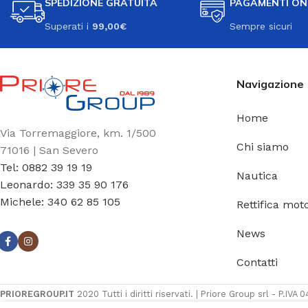
SPEDIZIONE GRATUITA
PAGAMENTI ON
Superati i
99,00€
Sempre sicuri
Navigazione
Home
Via Torremaggiore, km. 1/500
Chi siamo
71016 | San Severo
Tel: 0882 39 19 19
Nautica
Leonardo: 339 35 90 176
Michele: 340 62 85 105
Rettifica moto
News
Contatti
PRIOREGROUP.IT
2020 Tutti i diritti riservati. | Priore Group srl - P.IV