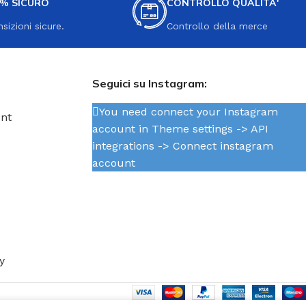
0% SICURO
CONTROLLO QUALITA'
nsizioni sicure.
Controllo della merce
Seguici su Instagram:
You need connect your Instagram
unt
account in Theme settings -> API
integrations -> Connect instagram
account
y