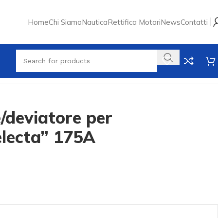
Home
Chi Siamo
Nautica
Rettifica Motori
News
Contatti
e/deviatore per
electa” 175A