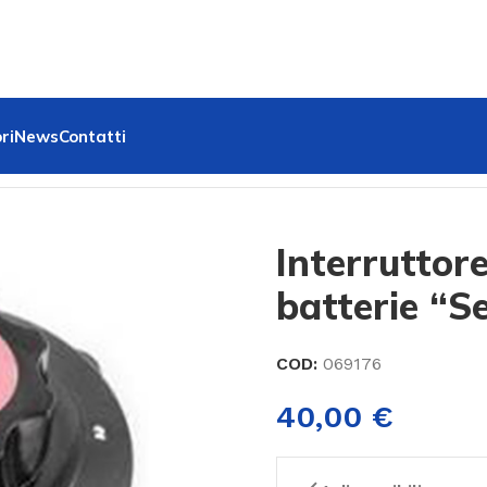
ri
News
Contatti
ecta” 175A
Interruttor
batterie “S
COD:
069176
40,00
€