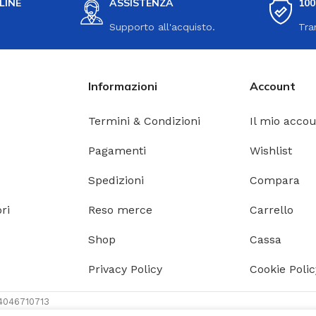
LINE
ASSISTENZA
10
Supporto all'acquisto.
Tra
Informazioni
Account
Termini & Condizioni
Il mio acco
Pagamenti
Wishlist
Spedizioni
Compara
ri
Reso merce
Carrello
Shop
Cassa
Privacy Policy
Cookie Polic
A 04046710713