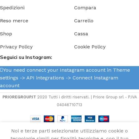
Spedizioni
Compara
Reso merce
Carrello
Shop
Cassa
Privacy Policy
Cookie Policy
Seguici su Instagram:
You need connect your Instagram account in Theme
settings -> API integrations -> Connect instagram
account
PRIOREGROUP.IT
2020 Tutti i diritti riservati. | Priore Group srl - P.IVA
04046710713
Noi e terze parti selezionate utilizziamo cookie o
tecnologie simili per finalità tecniche e, con il tuo
Candela