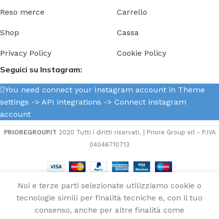
Reso merce
Carrello
Shop
Cassa
Privacy Policy
Cookie Policy
Seguici su Instagram:
You need connect your Instagram account in Theme
settings -> API integrations -> Connect instagram
account
PRIOREGROUP.IT
2020 Tutti i diritti riservati. | Priore Group srl - P.IVA
04046710713
Noi e terze parti selezionate utilizziamo cookie o
AGGIUNGI
tecnologie simili per finalità tecniche e, con il tuo
Candela
1
5,00
€
champion
disponibili
consenso, anche per altre finalità come
B
Menu
Wishlist
Compare
Cart