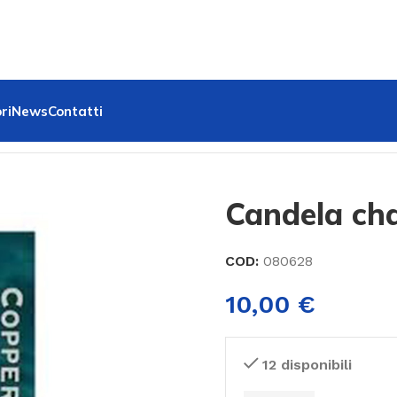
ri
News
Contatti
Candela ch
COD:
080628
10,00
€
12 disponibili