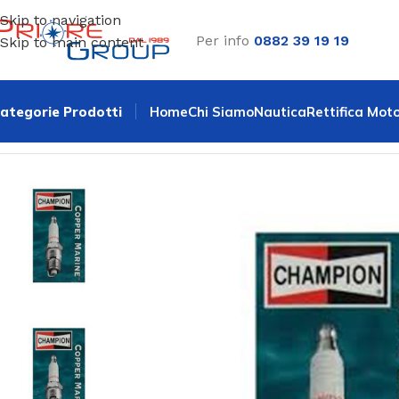
Skip to navigation
Per info
0882 39 19 19
Skip to main content
ategorie Prodotti
Home
Chi Siamo
Nautica
Rettifica Moto
Home
Candele
Candela champion