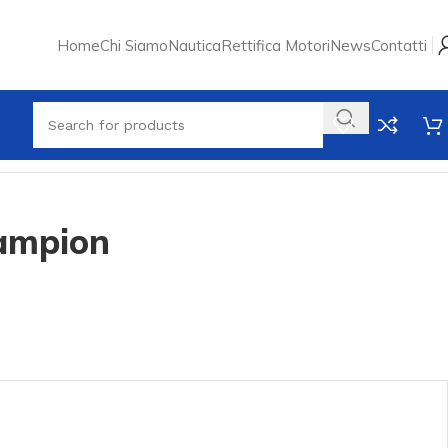
Home
Chi Siamo
Nautica
Rettifica Motori
News
Contatti
ampion