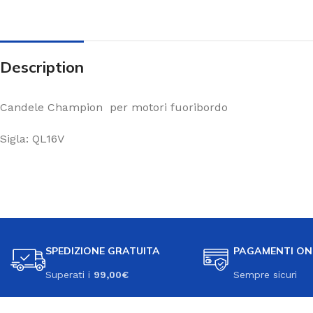
Description
Candele Champion per motori fuoribordo
Sigla: QL16V
SPEDIZIONE GRATUITA
PAGAMENTI ON
Superati i
99,00€
Sempre sicuri