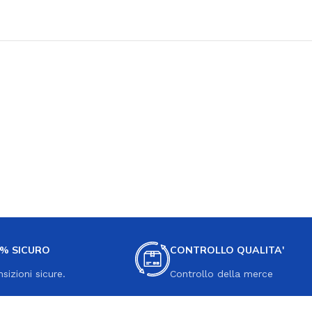
0% SICURO
CONTROLLO QUALITA'
nsizioni sicure.
Controllo della merce