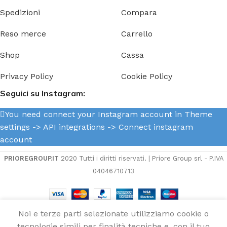
Spedizioni
Compara
Reso merce
Carrello
Shop
Cassa
Privacy Policy
Cookie Policy
Seguici su Instagram:
You need connect your Instagram account in Theme
settings -> API integrations -> Connect instagram
account
PRIOREGROUP.IT
2020 Tutti i diritti riservati. | Priore Group srl - P.IVA
04046710713
Noi e terze parti selezionate utilizziamo cookie o
tecnologie simili per finalità tecniche e, con il tuo
Candela