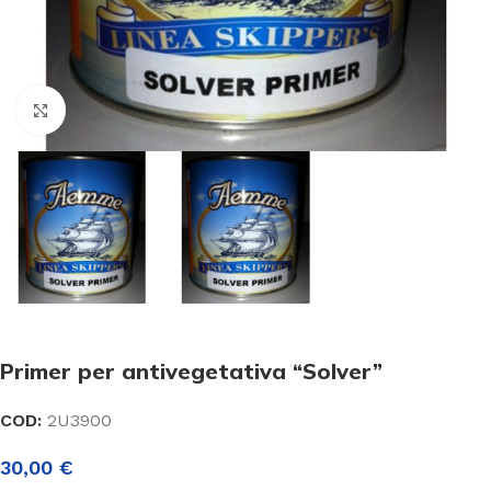
Click to enlarge
Primer per antivegetativa “Solver”
COD:
2U3900
30,00
€