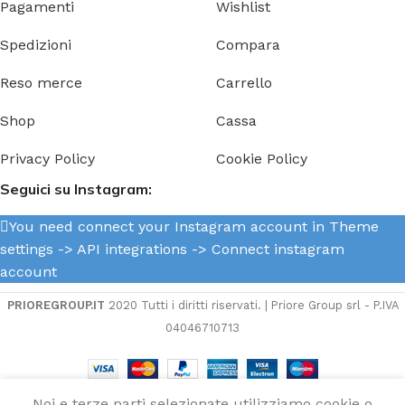
Pagamenti
Wishlist
Spedizioni
Compara
Reso merce
Carrello
Shop
Cassa
Privacy Policy
Cookie Policy
Seguici su Instagram:
You need connect your Instagram account in Theme
settings -> API integrations -> Connect instagram
account
PRIOREGROUP.IT
2020 Tutti i diritti riservati. | Priore Group srl - P.IVA
04046710713
Noi e terze parti selezionate utilizziamo cookie o