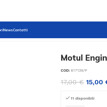
ri
News
Contatti
Motul Engin
COD:
617139/P
17,00
€
15,00
11 disponibili