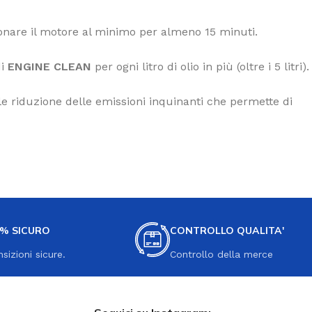
ionare il motore al minimo per almeno 15 minuti.
di
ENGINE CLEAN
per ogni litro di olio in più (oltre i 5 litri).
e riduzione delle emissioni inquinanti che permette di
0% SICURO
CONTROLLO QUALITA'
nsizioni sicure.
Controllo della merce