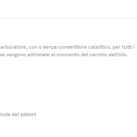
arburatore, con o senza convertitore catalitico, per tutti i
sse vengono eliminate al momento del cambio dell’olio.
o olio, permette di:
enuta dei pistoni