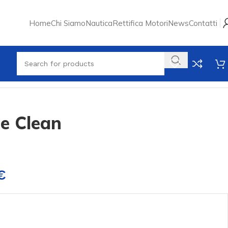
Home
Chi Siamo
Nautica
Rettifica Motori
News
Contatti
e Clean
€