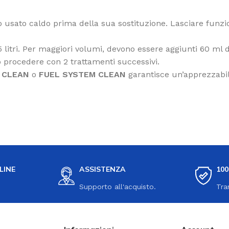
io usato caldo prima della sua sostituzione. Lasciare funz
 5 litri. Per maggiori volumi, devono essere aggiunti 60 ml 
 procedere con 2 trattamenti successivi.
 CLEAN
o
FUEL SYSTEM CLEAN
garantisce un’apprezzabil
LINE
ASSISTENZA
10
Supporto all'acquisto.
Tra