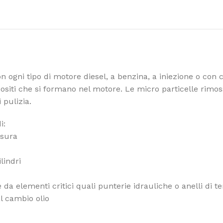
n ogni tipo di motore diesel, a benzina, a iniezione o con c
positi che si formano nel motore. Le micro particelle rimo
 pulizia.
tore prima del cambi
ra
lindri
e da elementi critici quali punterie idrauliche o anelli di t
al cambio olio