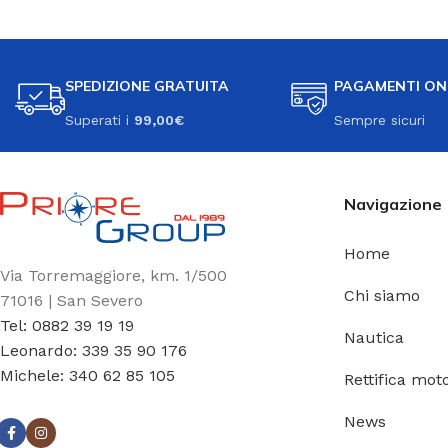
SPEDIZIONE GRATUITA
PAGAMENTI ON
Superati i
99,00€
Sempre sicuri
Navigazione
Home
Via Torremaggiore, km. 1/500
Chi siamo
71016 | San Severo
Tel: 0882 39 19 19
Nautica
Leonardo: 339 35 90 176
Michele: 340 62 85 105
Rettifica moto
News