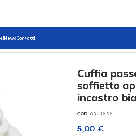
ri
News
Contatti
e ad incastro bianco
Cuffia pass
soffietto a
incastro bi
COD:
03.412.02
5,00
€