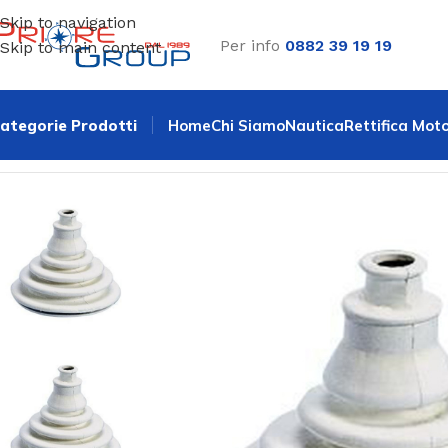
Skip to navigation
Per info
0882 39 19 19
Skip to main content
ategorie Prodotti
Home
Chi Siamo
Nautica
Rettifica Moto
Home
Accessori
Cuffia passacavo a soffietto applicazion