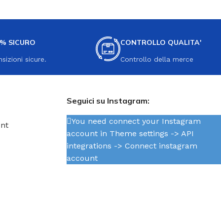
0% SICURO
CONTROLLO QUALITA'
nsizioni sicure.
Controllo della merce
Seguici su Instagram:
You need connect your Instagram
unt
account in Theme settings -> API
integrations -> Connect instagram
account