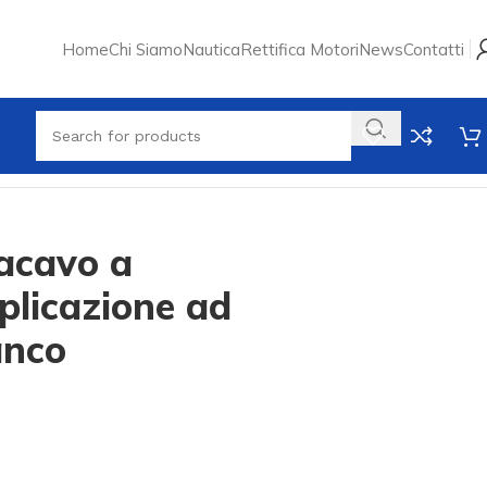
Home
Chi Siamo
Nautica
Rettifica Motori
News
Contatti
acavo a
pplicazione ad
anco