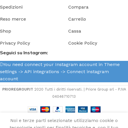
Spedizioni
Compara
Reso merce
Carrello
Shop
Cassa
Privacy Policy
Cookie Policy
Seguici su Instagram:
You need connect your Instagram account in Theme
settings -> API integrations -> Connect instagram
account
PRIOREGROUP.IT
2020 Tutti i diritti riservati. | Priore Group srl - P.IVA
04046710713
Noi e terze parti selezionate utilizziamo cookie o
Bandiera
tecnologie simili per finalità tecniche e, con il tuo