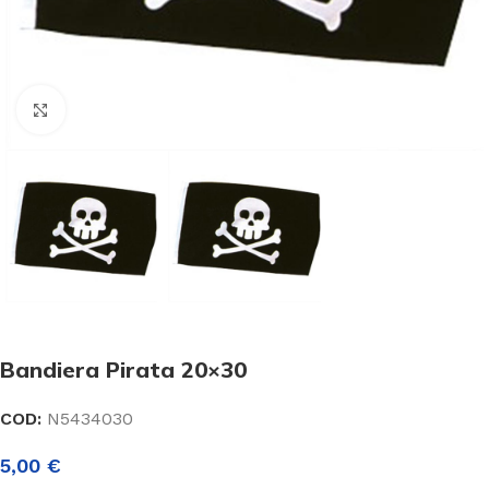
Click to enlarge
Bandiera Pirata 20×30
COD:
N5434030
5,00
€